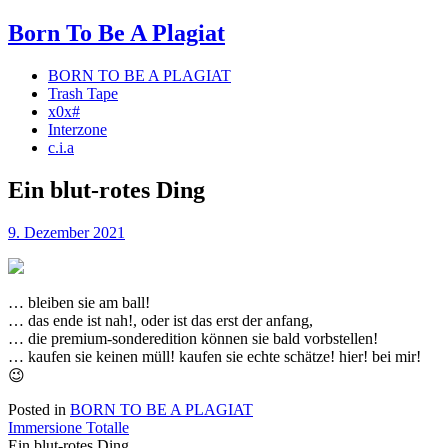
Born To Be A
Plagiat
BORN TO BE A PLAGIAT
Trash Tape
x0x#
Interzone
c.i.a
Ein blut-rotes Ding
Posted
9. Dezember 2021
on
… bleiben sie am ball!
… das ende ist nah!, oder ist das erst der anfang,
… die premium-sonderedition können sie bald vorbstellen!
… kaufen sie keinen müll! kaufen sie echte schätze! hier! bei mir!
😉
Posted in
BORN TO BE A PLAGIAT
Immersione Totalle
Ein blut-rotes Ding