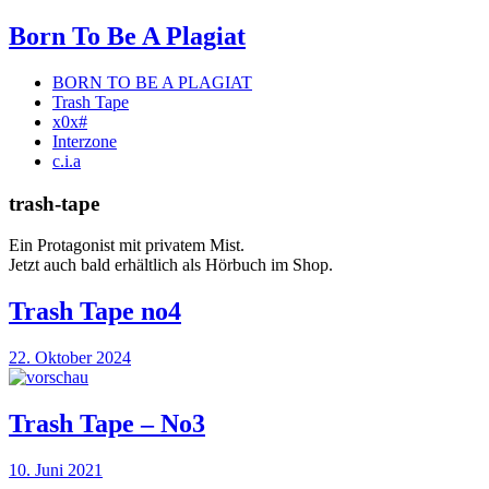
Born To Be A
Plagiat
BORN TO BE A PLAGIAT
Trash Tape
x0x#
Interzone
c.i.a
trash-tape
Ein Protagonist mit privatem Mist.
Jetzt auch bald erhältlich als Hörbuch im Shop.
Trash Tape no4
Posted
22. Oktober 2024
on
Trash Tape – No3
Posted
10. Juni 2021
on