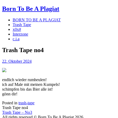
Born To Be A
Plagiat
BORN TO BE A PLAGIAT
Trash Tape
x0x#
Interzone
c.i.a
Trash Tape no4
Posted
22. Oktober 2024
on
endlich wieder rumheulen!
ich auf Male mit meinen Kumpels!
schimpfen bis das Bier alle ist!
gönn dir!
Posted in
trash-tape
Trash Tape no4
Trash Tape – No3
All rights reserved © Born To Be A Plagiat 2026